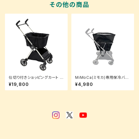
その他の商品
仕切り付きショッピングカート M
MiMoCa(ミモカ)専用保冷バッ
iMoCa（ミモカ）
グ
¥19,800
¥4,980